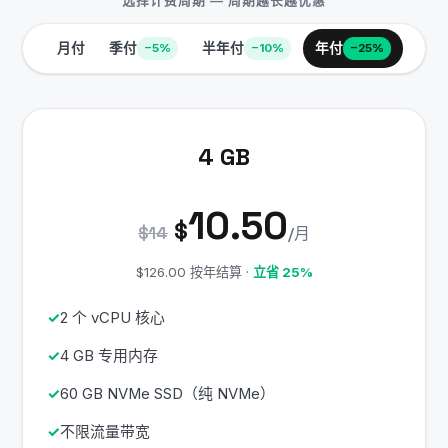
选择计费周期 — 周期越长越优惠
月付
季付
半年付
年付
−5%
−10%
−25%
4 GB
10.50
$
$14
/月
$126.00 按年结算 ·
立省 25%
2 个 vCPU 核心
4 GB 专用内存
60 GB NVMe SSD（纯 NVMe）
不限流量带宽