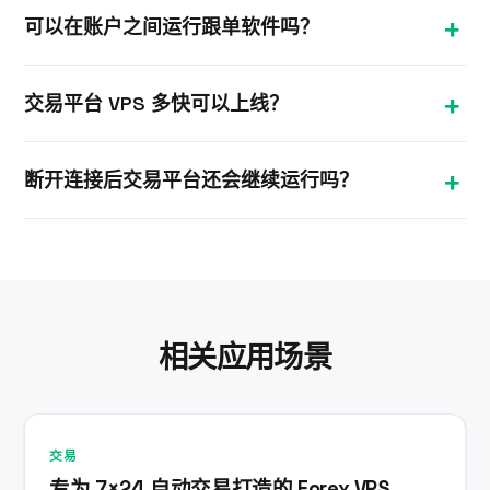
大多数 Prop Firm 允许甚至推荐使用 VPS 以保证稳定
可以在账户之间运行跟单软件吗？
性——请务必确认您所在机构的具体规定。VPS 只提
升在线率和执行速度，不会改变您的策略。
可以。凭借完整的管理员权限，您可以安装跟单软
交易平台 VPS 多快可以上线？
件，并运行多个 MT4/MT5 终端，在同一台 VPS 上的
挑战赛账户和资助账户之间复制交易。
大多数 Windows VPS 套餐在下单后约 10 分钟内完
断开连接后交易平台还会继续运行吗？
成配置。您将通过邮件收到 IP 地址和 RDP 凭据，可
立即登录并设置您的交易平台。
会。您的 VPS 在我们的数据中心全年 24/7 保持开机
状态，关闭远程桌面会话后，交易平台和所有后台任
务继续正常运行。
相关应用场景
交易
专为 7×24 自动交易打造的 Forex VPS