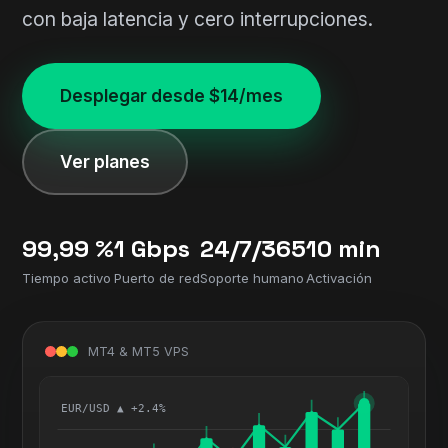
con baja latencia y cero interrupciones.
Desplegar desde $14/mes
Ver planes
99,99 %
1 Gbps
24/7/365
10 min
Tiempo activo
Puerto de red
Soporte humano
Activación
MT4 & MT5 VPS
EUR/USD ▲ +2.4%