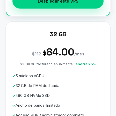
Desplegar este VPS
32 GB
84.00
$
$112
/mes
$1008.00 facturado anualmente ·
ahorra 25%
5 núcleos vCPU
32 GB de RAM dedicada
480 GB NVMe SSD
Ancho de banda ilimitado
Acceso RDP / administrador completo