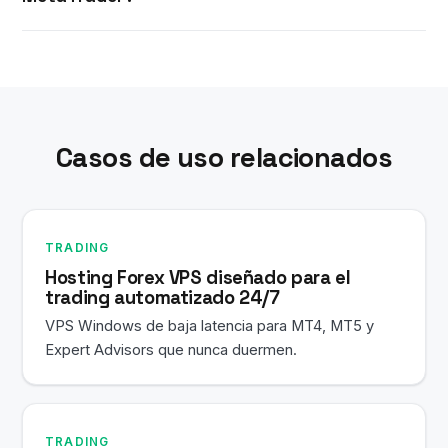
personalizado o script que funcione en una
instalación normal de MetaTrader también
Elige la ubicación más cercana a los servidores
funcionará en tu VPS.
de tu bróker para obtener la menor latencia.
Ofrecemos Buffalo, Dallas, Los Ángeles y
Ámsterdam — contacta con soporte indicando tu
Casos de uso relacionados
bróker y te asesoraremos.
TRADING
Hosting Forex VPS diseñado para el
trading automatizado 24/7
VPS Windows de baja latencia para MT4, MT5 y
Expert Advisors que nunca duermen.
TRADING